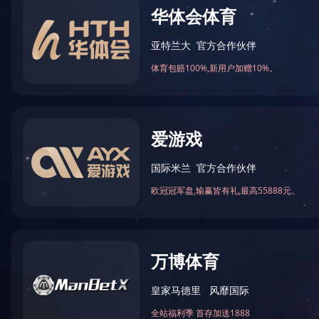
资质档案
公路(市政)工程
业务范围
实验室、设备间
米兰体育app官网入口-米兰（中国）
室内检测
1）道路工程
水利工程
现场检测
公路(市政)工程
2）隧道工程
安全用品设备
工程物探
3）桥梁工程
材料设备
量测
管材及管道工程
化学设备
材料
量测设备
结构
岩土设备
房屋鉴定
岩土工程/基础工程
水质
环境