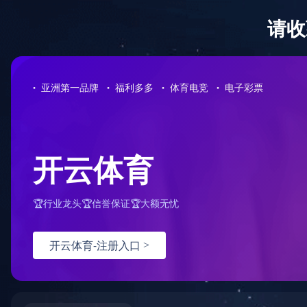
米兰体育app官网入口
你好！欢迎访问米兰体育app官网入口-米兰（中国） 官网！
网站米兰体育app官
关于我们
新闻
公司简介
米兰体育ap
网入口
宣传视频
行业新
组织架构
常见问
米兰体育app官网入口
公司风采
办公环境