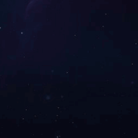
.com/ 米兰体育app官网入口-米兰（中国） 主要从事
贵州检测机构
,
贵州工程质量检
Powered by 技术支持：
搜索
| 主营区域：
贵州
贵阳
安顺
遵义
六盘水
毕节
铜仁
黔南
黔西南