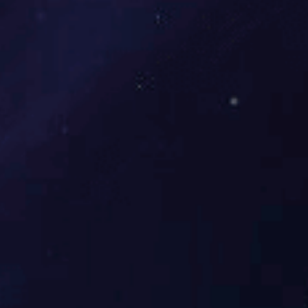
贵州检测公司浅谈
项检测（一）地基基础工
2025-07
贵州检测机构告诉您
23
贵州检测机构告诉
检测工作的需要应采取措
2025-06
检测一、专项
贵州工程质量检测告诉
20
...
贵州工程质量检测
性或者有用效性有显著影
2025-05
贵州检测机构简述关
18
案例
中心
贵州检测机构简述
实、牢固和洁净。应采用
2025-04