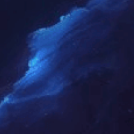
地基承载力（堆载）
堆石坝级配试验