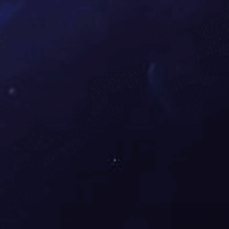
质量检测的专项检测以...