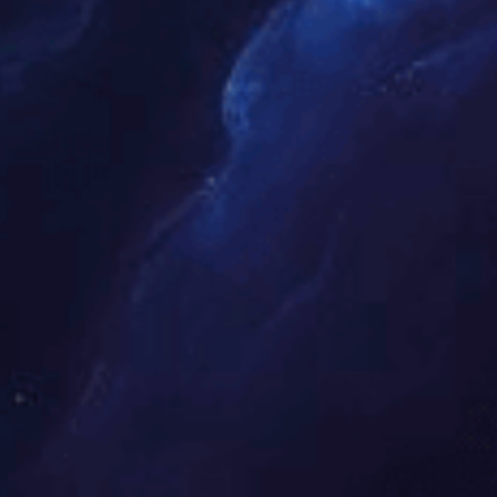
新闻
中心
NEWS CENTER
贵州检测公司浅谈工程
10