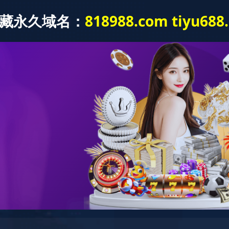
动态
业务范围
工程案例
人
p官网入口
米兰体育app官网入口-
工程案例
在线
米兰（中国）
闻
水利工程
题
公路(市政)工程
工程物探
量测
管材及管道工程