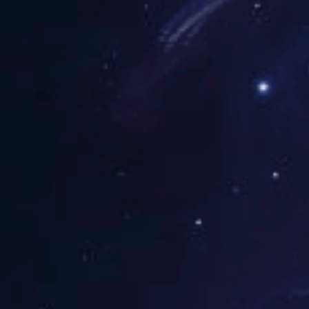
边坡监测
地下管道检测