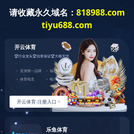
米兰体育app官网入口
你好！欢迎访问米兰体育app官网入口-米兰（中国） 官网！
在
在线留言
线
网站米兰体育app官
关于我们
新闻动态
客
分享到...
服
公司简介
米兰体育app官网入口
网入口
宣传视频
行业新闻
组织架构
常见问题
米兰体育app官网入口
扫描二维码
公司风采
办公环境