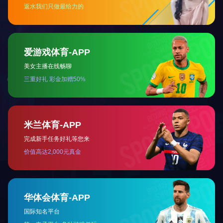
相关标签：
贵州检测机构
,
贵州工程质
上一篇：
《贵州亚创工程检测建设项
下一篇：
贵州检测机构告诉您环境的
最近浏览：
相关产品：
地基基础检测
止水
相关新闻：
贵州检测公司浅谈工程质量检测
欢迎给我们留言
贵州检测机构带大家了解如何做
请在此输入留言内容，我们会