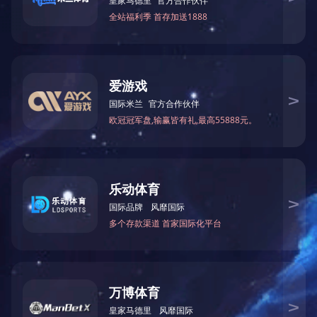
3、检测过程需按检测
化学分析
建筑材料试验/检测
4、需要时。随同样品
5、常规样品的检测至
止水及防水材料检
贵州工程质量检测
测
测应做双试验或多试验做
地基基础检测
6、贵州检测公司检测
防雷检测
主体结构检测
性和完整性。
市政道路、隧道检
贵州检测机构
测
7、检测人员对检测方
钢结构检测
回收率进行校准，在zui
米兰体育app官网入口-米兰（中
得数据的有用效位数多保留
国）
米兰体育app官网入口-米兰（中国）
电话：0851-84866673
邮箱：369073997@qq.com
网址：bzmmzyc.com
地址：贵州省贵阳市白云区云环东路430号