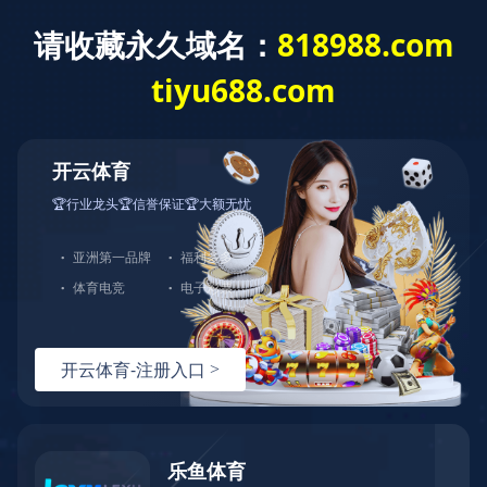
米兰体育app官网入口
你好！欢迎访问米兰体育app官网入口-米兰（中国） 官网！
在
在线留言
线
网站米兰体育app官
关于我们
新闻动态
客
分享到...
服
公司简介
米兰体育app官网入口
网入口
宣传视频
行业新闻
组织架构
常见问题
米兰体育app官网入口
扫描二维码
公司风采
办公环境