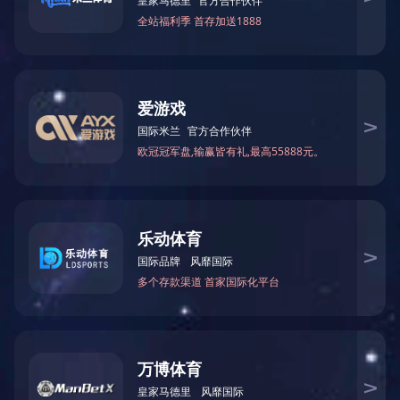
米兰体育app官网入口-米兰（中国） 是一家取得
MA资质认定的第三方检验检测机构，具有“米兰体育ap
（中国） 质量检测资质”、“水利工程质量检测资质”，通
理体系、环境管理体系及职业健康安全管理体系认证。
安全鉴定推荐机构、省高院司法鉴定备案机构、国家高
规模以上企业、科技型中小企业。
公司具有米兰体育app官网入口-米兰（中国） ：
主体结构及装饰装修、钢结构、地基基础、建筑节能、
工程材料、道路工程、桥梁及地下工程、环境工程、岩
程物探、安全防护用品等多个类别的检测能力......