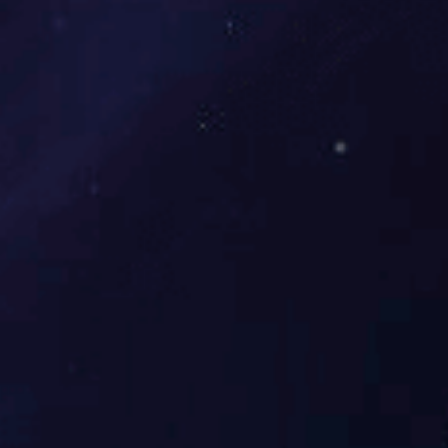
贵州检测公司浅谈工程质量检测的...
贵州检测公司浅谈工程质量检测的专项检测以及见证取样检测一、专
检测（一）地基基础工程检测1、贵州检测公司地基及复合地基承...
查看更多>>