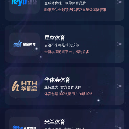
资质档案
《贵州亚创工程检测建设项目
新闻分类
实验室、设备间
米兰体育app官网入口
室内检测
行业新闻
现场检测
发布日期：
20
常见问题
安全用品设备
新闻动态
根据《国务院关于修改《建设
材料设备
贵州检测公司浅谈工程质量检...
（国环规环评[2017]4号），
化学设备
贵州检测机构告诉您环境的质...
项目名称：贵州亚创工程检测
贵州工程质量检测告诉您设备...
量测设备
项目类型：竣工环境保护验收
贵州检测机构简述关于样品的...
岩土设备
贵州检测公司带您了解检测过...
项目建设地点：贵州省贵阳市白
贵州工程质量检测给您介绍常...
建设单位：米兰体育app官网
热门关键词
公示内容：项目竣工环境保护
公示时间：2024年7月9日起2
主体结构检测
化学分析