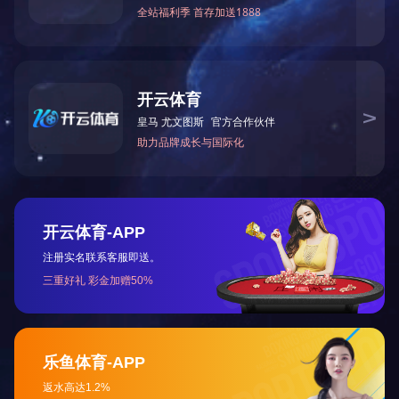
最近浏览：
相关产品：
防雷检测
相关新闻：
贵州检测机构简述关于样品的质
欢迎给我们留言
超声波探伤技术在钢结构检测中
请在此输入留言内容，我们会
关于贵州检测公司的建筑节能检
尽快与您联系。
贵州检测公司告诉您公路工程隧
贵州检测机构告诉您环境的质量
姓名
联系人