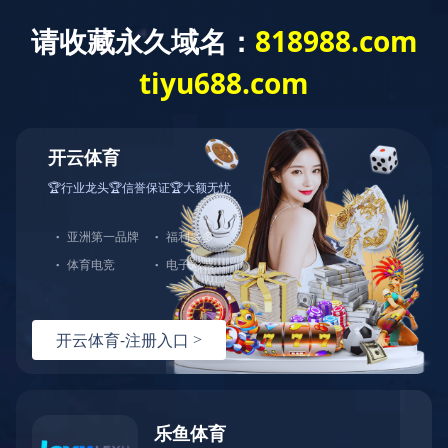
米兰体育app官网入口
你好！欢迎访问米兰体育app官网入口-米兰（中国） 官网！
在
在线留言
线
网站米兰体育app官
关于我们
新闻动态
客
分享到...
服
公司简介
米兰体育app官网入口
网入口
宣传视频
行业新闻
组织架构
常见问题
米兰体育app官网入口
扫描二维码
公司风采
办公环境