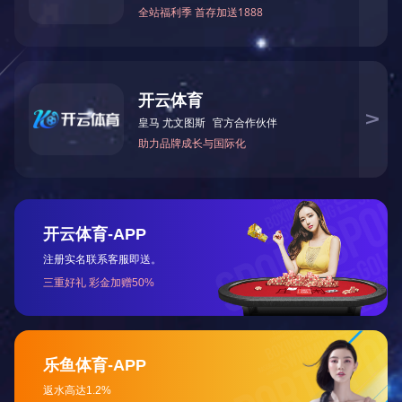
格并在有用效期内使用。
气采样器进行流量校准，
偏，不常用的仪器要定期维
5.贵州检测机构监测
分特/殊设备，如锅炉对
6.现场检测
如何获取有代表性的数
确定、样品采集、样品保
格执行环境监测技术规范
导》《固定源废气监测技
要的现场质量控制措施如
氧等尽可能现场测定。一