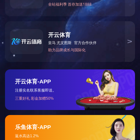
相关标签：
贵州工程质量检测
上一篇：
桩基声波
下一篇：
桩承静载（反锚桩）
相关产品：